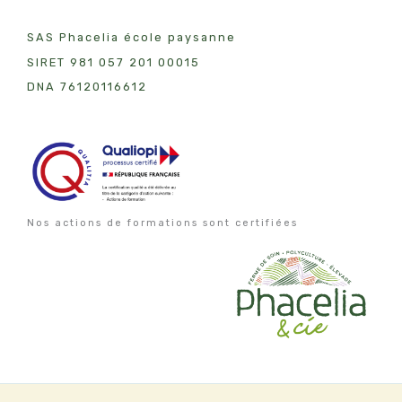
SAS Phacelia école paysanne
SIRET 981 057 201 00015
DNA 7612011
6612
Nos actions de formations sont certifiées