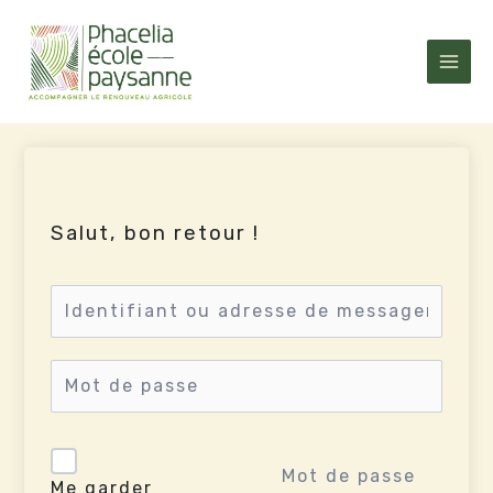
Aller
au
contenu
Salut, bon retour !
Mot de passe
Me garder