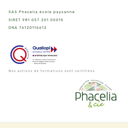
SAS Phacelia école paysanne
SIRET 981 057 201 00015
DNA 7612011
6612
Nos actions de formations sont certifiées