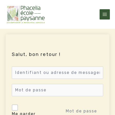
Aller
au
contenu
Salut, bon retour !
Mot de passe
Me garder