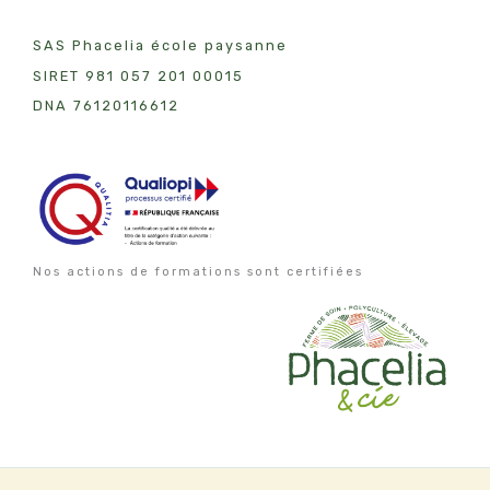
SAS Phacelia école paysanne
SIRET 981 057 201 00015
DNA 7612011
6612
Nos actions de formations sont certifiées