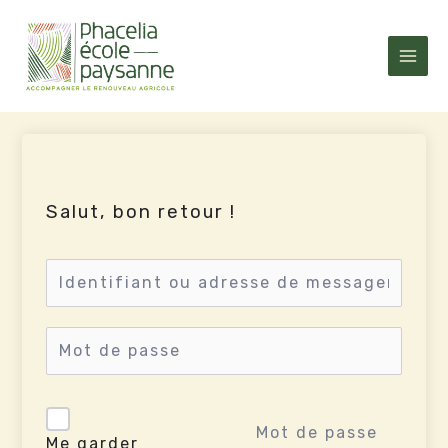
Aller
au
contenu
Salut, bon retour !
Mot de passe
Me garder