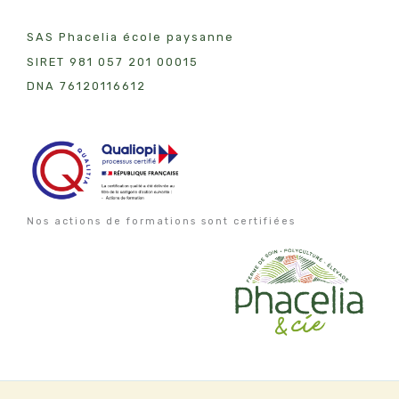
SAS Phacelia école paysanne
SIRET 981 057 201 00015
DNA 7612011
6612
Nos actions de formations sont certifiées