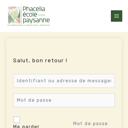
Aller
au
contenu
Salut, bon retour !
Mot de passe
Me garder