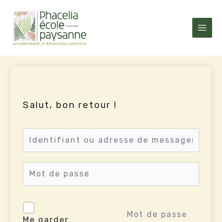
Aller
au
contenu
Salut, bon retour !
Mot de passe
Me garder